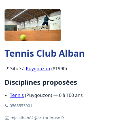
Tennis Club Alban
📍 Situé à
Puygouzon
(81990)
Disciplines proposées
Tennis
(Puygouzon) — 0 à 100 ans
📞 0563553901
✉️ mjc.alban81@ac-toulouse.fr